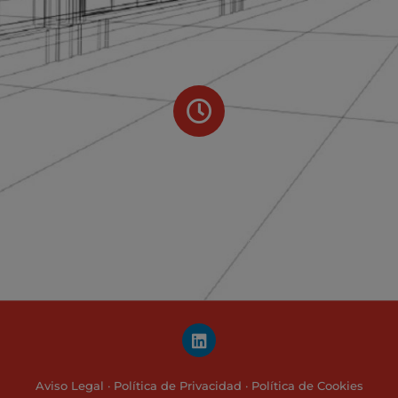
Horario
Lunes a viernes de
9h. a 13h. y de 16h. a 20h.
L
i
n
k
Aviso Legal
·
Política de Privacidad
·
Política de Cookies