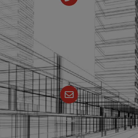
Teléfonos
Fijo: +34 916 397 535
Móvil:
+34 607 248 442
Fax: +34 916 362 380
E-mail
esperanzataz@gmail.com