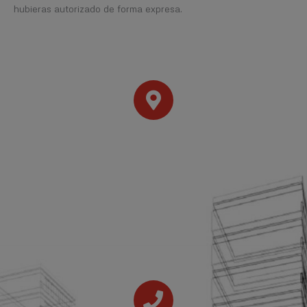
hubieras autorizado de forma expresa.
Dirección
Avda. de España, 5, 3º 22
28230 Las Rozas, Madrid