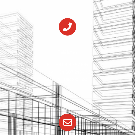
Teléfonos
Fijo: +34 916 397 535
Móvil:
+34 607 248 442
Fax: +34 916 362 380