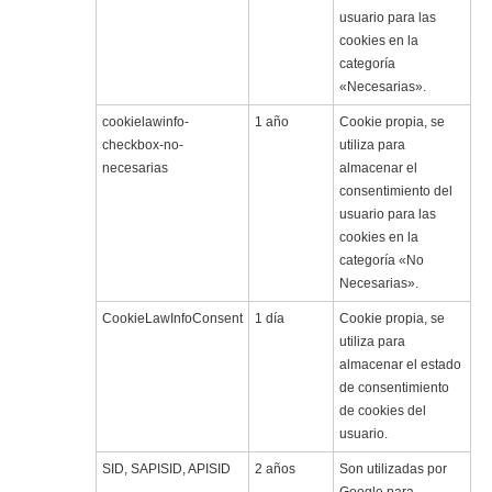
usuario para las
cookies en la
categoría
«Necesarias».
cookielawinfo-
1 año
Cookie propia, se
checkbox-no-
utiliza para
necesarias
almacenar el
consentimiento del
usuario para las
cookies en la
categoría «No
Necesarias».
CookieLawInfoConsent
1 día
Cookie propia, se
utiliza para
almacenar el estado
de consentimiento
de cookies del
usuario.
SID, SAPISID, APISID
2 años
Son utilizadas por