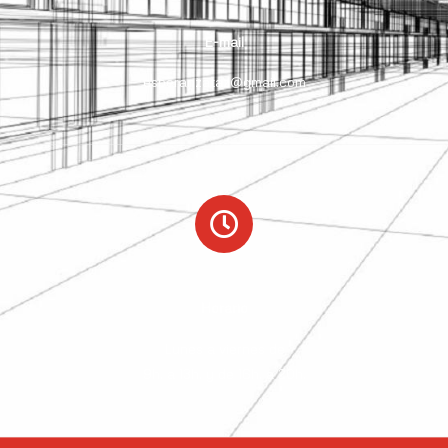
E-mail
esperanzataz@gmail.com
Horario
Lunes a viernes de
9h. a 13h. y de 16h. a 20h.